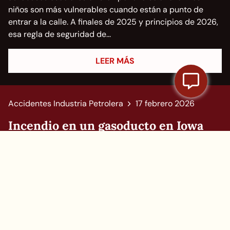
niños son más vulnerables cuando están a punto de
entrar a la calle. A finales de 2025 y principios de 2026,
esa regla de seguridad de...
LEER MÁS
Accidentes Industria Petrolera
17 febrero 2026
Incendio en un gasoducto en Iowa
enciende preocupaciones de
seguridad
El sábado 14 de febrero de 2026, un incidente en un
gasoducto de gas natural en la zona rural del condado
de Washington, Iowa, cerca de Brighton y del río Skunk,
provocó un incendio impactante y movilizó una
respuesta de emergencia de gran...