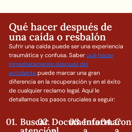
Qué hacer después de
una caída o resbalón
Sufrir una caída puede ser una experiencia
traumática y confusa. Saber
qué hacer
inmediatamente después del
accidente
puede marcar una gran
diferencia en la recuperación y en el éxito
de cualquier reclamo legal. Aquí le
detallamos los pasos cruciales a seguir:
Buscar
Documentar
Informar
Con
atención
el
a
a