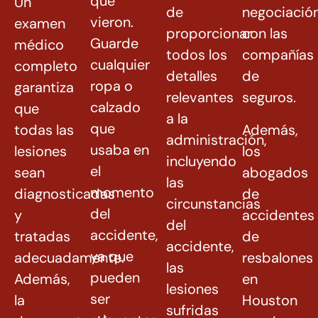
que
Un
de
negociació
vieron.
examen
proporcionar
con las
Guarde
médico
todos los
compañías
cualquier
completo
detalles
de
ropa o
garantiza
relevantes
seguros.
calzado
que
a la
que
todas las
Además,
administración,
usaba en
lesiones
los
incluyendo
el
sean
abogados
las
momento
diagnosticadas
de
circunstancias
del
y
accidentes
del
accidente,
tratadas
de
accidente,
ya que
adecuadamente.
resbalones
las
pueden
Además,
en
lesiones
ser
la
Houston
sufridas