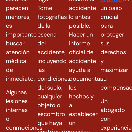
parecen
Tome
accidente
un paso
menores,
fotografías
lo antes
crucial
es
de la
posible.
para
importante
escena
Hacer un
proteger
buscar
del
informe
sus
atención
accidente,
oficial del
derechos
médica
incluyendo
accidente
y
de
las
ayuda a
maximizar
inmediato.
condiciones
documentar
su
del suelo,
los
compensac
Algunas
cualquier
hechos y
lesiones
Un
objeto o
a
internas
abogado
escombro
establecer
o
con
que haya
un
conmociones
experiencia
contribuido
registro