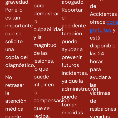
gravedad.
abogado.
para
de
Por ello
Reportar
demostrar
Accidentes
es tan
el
la
ofrece
cons
importante
accidente
culpabilidad
gratuitas
y
que se
también
y la
está
solicite
puede
magnitud
disponible
una
ayudar a
de las
las 24
copia del
prevenir
lesiones,
horas
diagnóstico.
futuros
lo que
para
incidentes,
puede
No
ayudar a
ya que la
influir en
retrasar
las
administración
la
la
víctimas
puede
compensación
atención
de
tomar
que se
médica
resbalones
medidas
reciba.
puede
y caídas