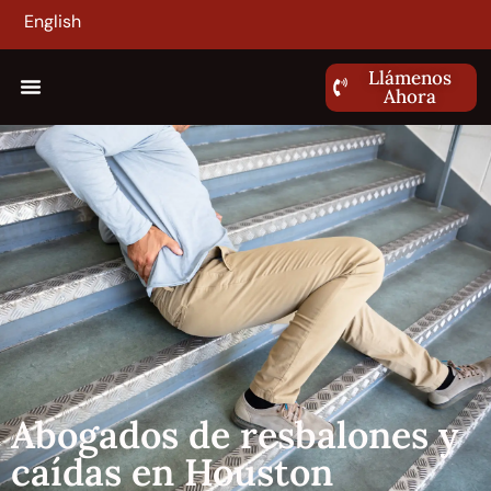
English
Llámenos
Ahora
Abogados de resbalones y
caídas en Houston