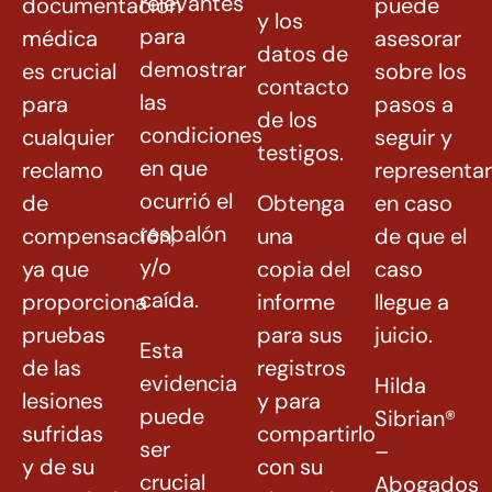
relevantes
documentación
puede
y los
para
médica
asesorar
datos de
demostrar
es crucial
sobre los
contacto
las
para
pasos a
de los
condiciones
cualquier
seguir y
testigos.
en que
reclamo
representar
ocurrió el
de
Obtenga
en caso
resbalón
compensación,
una
de que el
y/o
ya que
copia del
caso
caída.
proporciona
informe
llegue a
pruebas
para sus
juicio.
Esta
de las
registros
evidencia
Hilda
lesiones
y para
puede
Sibrian®
sufridas
compartirlo
ser
–
y de su
con su
crucial
Abogados