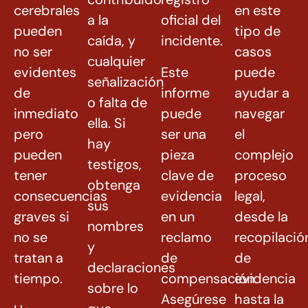
cerebrales
en este
a la
oficial del
pueden
tipo de
caída, y
incidente.
no ser
casos
cualquier
evidentes
Este
puede
señalización
de
informe
ayudar a
o falta de
inmediato
puede
navegar
ella. Si
pero
ser una
el
hay
pueden
pieza
complejo
testigos,
tener
clave de
proceso
obtenga
consecuencias
evidencia
legal,
sus
graves si
en un
desde la
nombres
no se
reclamo
recopilació
y
tratan a
de
de
declaraciones
tiempo.
compensación.
evidencia
sobre lo
Asegúrese
hasta la