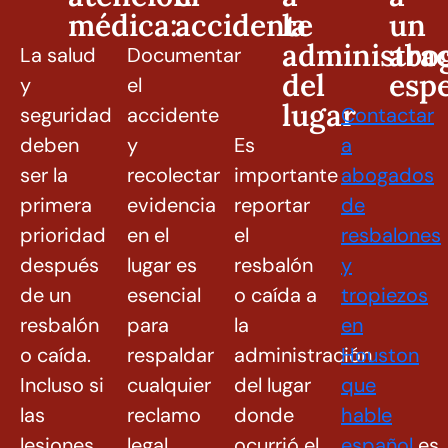
médica:
accidente
la
un
administra
abo
La salud
Documentar
del
espe
y
el
lugar
seguridad
accidente
Contactar
deben
y
Es
a
ser la
recolectar
importante
abogados
primera
evidencia
reportar
de
prioridad
en el
el
resbalones
después
lugar es
resbalón
y
de un
esencial
o caída a
tropiezos
resbalón
para
la
en
o caída.
respaldar
administración
Houston
Incluso si
cualquier
del lugar
que
las
reclamo
donde
hable
lesiones
legal.
ocurrió el
español
es