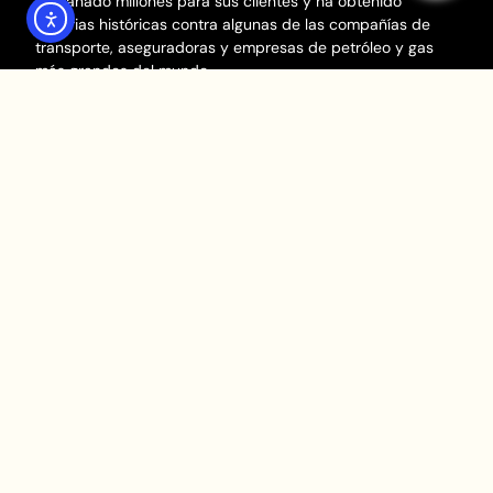
ha ganado millones para sus clientes y ha obtenido
victorias históricas contra algunas de las compañías de
transporte, aseguradoras y empresas de petróleo y gas
más grandes del mundo.
Houston Abogados de Lesiones
Personales
713-714-1414
info@sibrianlaw.com
846 North Loop, Houston, TX 77009
Mantente Conectada
Areas de Servicio
Hilda Sibrian representa a víctimas de lesiones graves en
Houston y en todo Texas. Nuestros abogados prestan
servicios a clientes en Sugar Land, Missouri City, La Porte,
Beaumont, Pasadena, The Woodlands, The Heights,
Bellaire, Kingwood, Baytown y más.