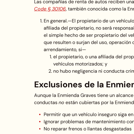
Las compañías de renta de autos reciben una
Code § 30106
, también conocida como la En
En general.—El propietario de un vehícul
afiliada del propietario, no será responsa
el simple hecho de ser propietario del ve
que resulten o surjan del uso, operación 
arrendamiento, si—
el propietario, o una afiliada del pr
vehículos motorizados; y
no hubo negligencia ni conducta crimi
Exclusiones de la Enmie
Aunque la Enmienda Graves tiene un alcance 
conductas
no
están cubiertas por la Enmiend
Permitir que un vehículo inseguro siga en
Ignorar problemas de mantenimiento co
No reparar frenos o llantas desgastadas