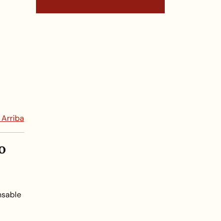
 Arriba
o
nsable