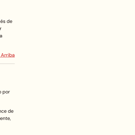
ués de
r
ía
 Arriba
o por
nce de
ente,