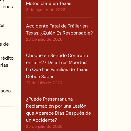
Motocicleta en Texas
siones
3 de agosto de 2026
os
Accidente Fatal de Tráiler en
Texas: ¿Quién Es Responsable?
28 de julio de 2026
e de
Choque en Sentido Contrario
crédito
en la I-27 Deja Tres Muertos:
rias
Lo Que Las Familias de Texas
Deben Saber
27 de julio de 2026
ersona
¿Puede Presentar una
Reclamación por una Lesión
que Aparece Días Después de
un Accidente?
25 de julio de 2026