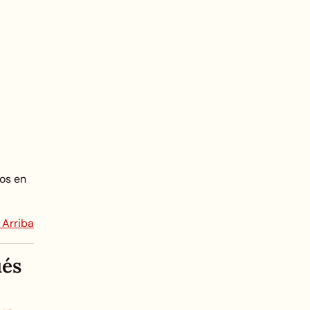
tos en
 Arriba
ués