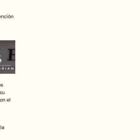
ención
os
 su
on el
la