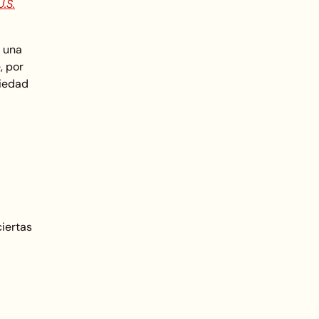
.S.
o una
, por
piedad
iertas