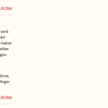
 Arriba
 será
del
o haber
añías
lgún
dicas,
llegar
 Arriba