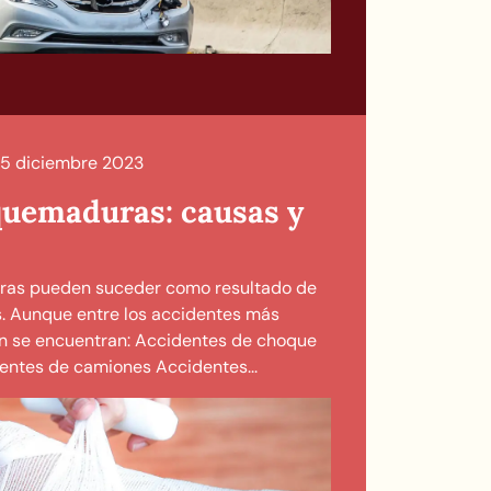
5 diciembre 2023
quemaduras: causas y
uras pueden suceder como resultado de
s. Aunque entre los accidentes más
n se encuentran: Accidentes de choque
entes de camiones Accidentes...