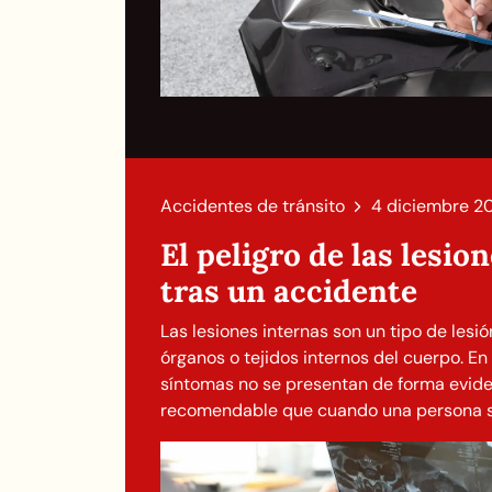
Accidentes de tránsito
4 diciembre 2
El peligro de las lesio
tras un accidente
Las lesiones internas son un tipo de lesi
órganos o tejidos internos del cuerpo. En
síntomas no se presentan de forma eviden
recomendable que cuando una persona suf