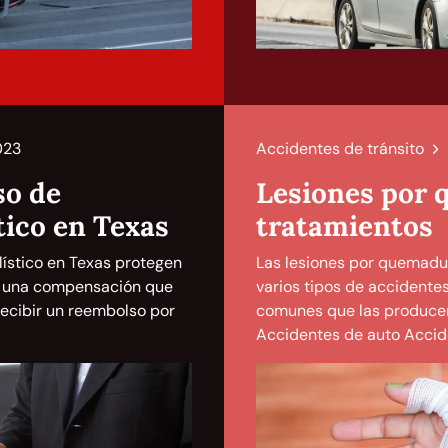
023
Accidentes de tránsito
so de
Lesiones por 
tico en Texas
tratamientos
lístico en Texas protegen
Las lesiones por quemad
ir una compensación que
varios tipos de accidente
Recibir un reembolso por
comunes que las produce
Accidentes de auto Accid