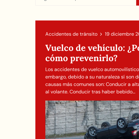
Accidentes de tránsito
19 diciembre 
Vuelco de vehículo: ¿P
cómo prevenirlo?
Los accidentes de vuelco automovilístic
embargo, debido a su naturaleza sí son d
causas más comunes son: Conducir a alta
al volante. Conducir tras haber bebido...