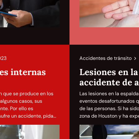
023
Accidentes de tránsito
nes internas
Lesiones en la
accidente de 
ón que se produce en los
Las lesiones en la espald
 algunos casos, sus
eventos desafortunados q
te. Por ello es
de las personas. Si ha sid
re un accidente, pida...
zona de Houston y ha expe