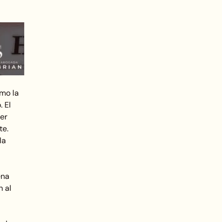
omo la
. El
er
te.
la
ena
n al