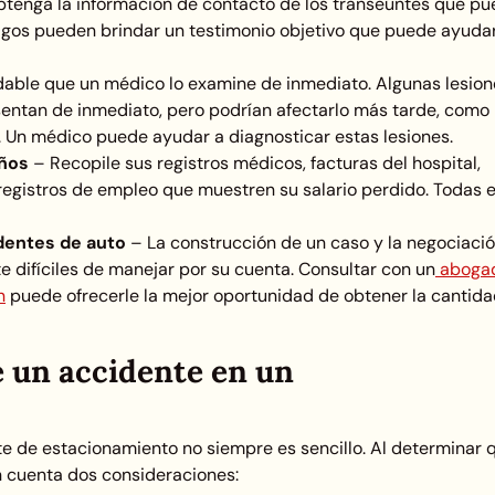
tenga la información de contacto de los transeúntes que p
tigos pueden brindar un testimonio objetivo que puede ayuda
ble que un médico lo examine de inmediato. Algunas lesion
sentan de inmediato, pero podrían afectarlo más tarde, como
l. Un médico puede ayudar a diagnosticar estas lesiones.
años
–
Recopile sus registros médicos, facturas del hospital,
 registros de empleo que muestren su salario perdido. Todas 
dentes de auto
–
La construcción de un caso y la negociaci
 difíciles de manejar por su cuenta. Consultar con un
aboga
n
puede ofrecerle la mejor oportunidad de obtener la cantida
e un accidente en un
e de estacionamiento no siempre es sencillo. Al determinar 
n cuenta dos consideraciones: