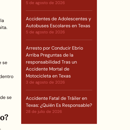
5 de agosto de 2026
Accidentes de Adolescentes y
la
Autobuses Escolares en Texas
ita.
5 de agosto de 2026
Arresto por Conducir Ebrio
Arriba Preguntas de la
responsabilidad Tras un
e se
Accidente Mortal de
Motocicleta en Texas
 dentro
3 de agosto de 2026
nde se
Accidente Fatal de Tráiler en
Texas: ¿Quién Es Responsable?
28 de julio de 2026
to?
.