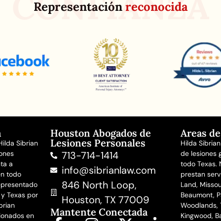
CONFIANZA
Representación
reconocida
a
Houston Abogados de
Areas de
Lesiones Personales
ilda Sibrian
Hilda Sibria
ones
713-714-1414
de lesiones 
ta a
todo Texas.
info@sibrianlaw.com
en todo
prestan serv
846 North Loop,
representado
Land, Missour
 y Texas por
Beaumont, P
Houston, TX 77009
brian
Woodlands, T
Mantente Conectada
sionados en
Kingwood, B