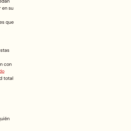
uedan
r en su
es que
estas
ón con
do
d total
quién