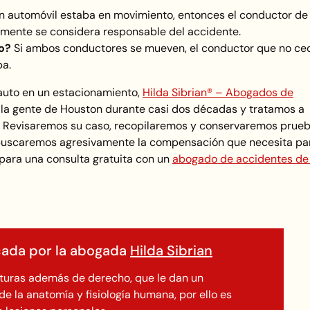
un automóvil estaba en movimiento, entonces el conductor de
lmente se considera responsable del accidente.
o?
Si ambos conductores se mueven, el conductor que no ced
pa.
 auto en un estacionamiento,
Hilda Sibrian® – Abogados de
la gente de Houston durante casi dos décadas y tratamos a
ia. Revisaremos su caso, recopilaremos y conservaremos prueb
y buscaremos agresivamente la compensación que necesita pa
para una consulta gratuita con un
abogado de accidentes de
icada por la abogada
Hilda Sibrian
aturas además de derecho, que le dan un
e la anatomía y fisiología humana, por ello es