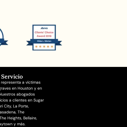
 Servicio
n representa a víctimas
graves en Houston y en
 Nuestros abogados
icios a clientes en Sugar
i City, La Porte,
asadena, The
he Heights, Bellaire,
aytown y más.