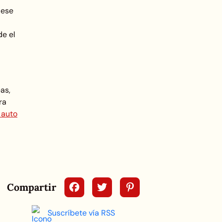
 ese
e el
as,
ra
 auto
Compartir
Suscríbete vía RSS