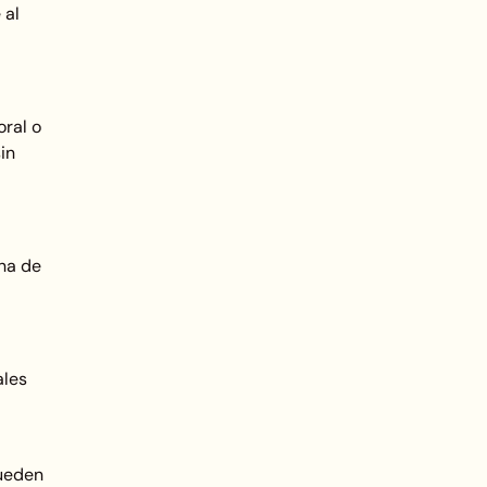
 al
oral o
in
ina de
ales
pueden