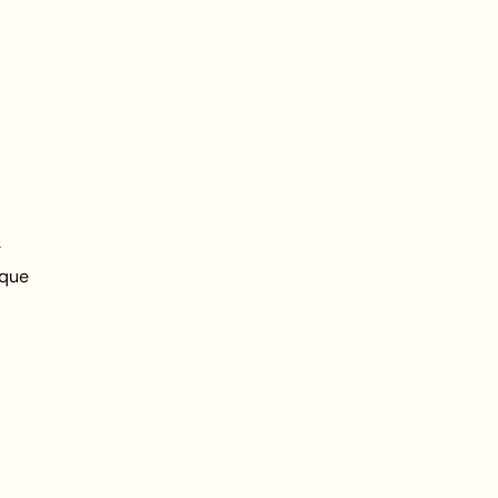
r
 que