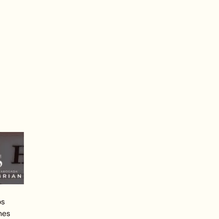
os
nes