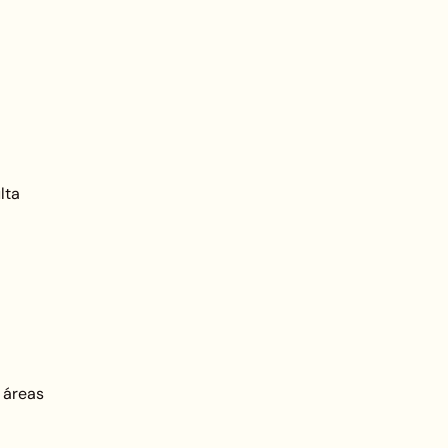
lta
 áreas