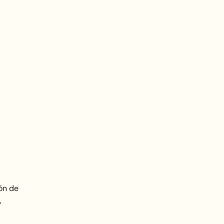
ón de
,