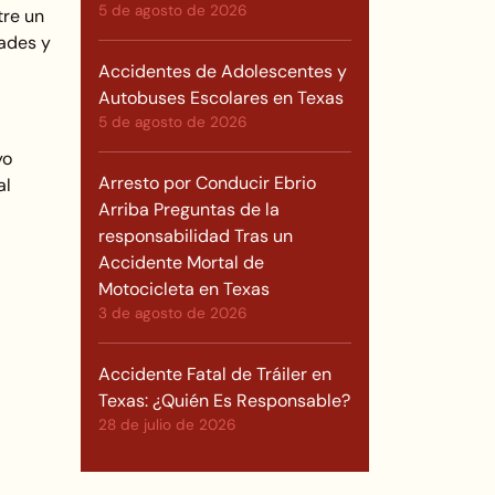
5 de agosto de 2026
tre un
dades y
Accidentes de Adolescentes y
Autobuses Escolares en Texas
5 de agosto de 2026
yo
Arresto por Conducir Ebrio
al
Arriba Preguntas de la
responsabilidad Tras un
Accidente Mortal de
Motocicleta en Texas
3 de agosto de 2026
Accidente Fatal de Tráiler en
Texas: ¿Quién Es Responsable?
28 de julio de 2026