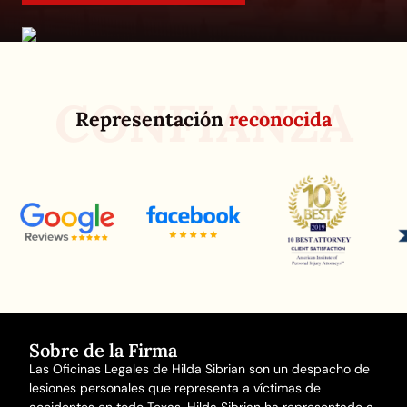
CONFIANZA
Representación
reconocida
Sobre de la Firma
Las Oficinas Legales de Hilda Sibrian son un despacho de
lesiones personales que representa a víctimas de