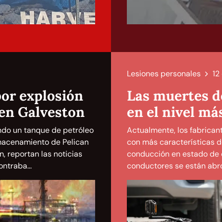
Lesiones personales
12
por explosión
Las muertes de
 en Galveston
en el nivel má
ndo un tanque de petróleo
Actualmente, los fabrican
lmacenamiento de Pelican
con más características d
n, reportan las noticias
conducción en estado de 
ntraba...
conductores se están abro