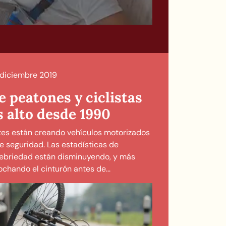
 diciembre 2019
 peatones y ciclistas
s alto desde 1990
tes están creando vehículos motorizados
e seguridad. Las estadísticas de
ebriedad están disminuyendo, y más
chando el cinturón antes de...