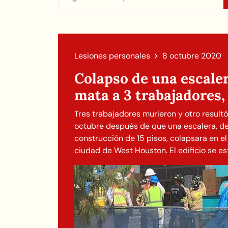
Lesiones personales
8 octubre 2020
Colapso de una escale
mata a 3 trabajadores, 
Tres trabajadores murieron y otro result
octubre después de que una escalera, de 
construcción de 15 pisos, colapsara en el
ciudad de West Houston. El edificio se e