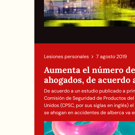
Lesiones personales
7 agosto 2019
Aumenta el número de
ahogados, de acuerdo 
De acuerdo a un estudio publicado a princ
Comisión de Seguridad de Productos de
Unidos (CPSC, por sus siglas en inglés) 
se ahogan en accidentes de alberca va e