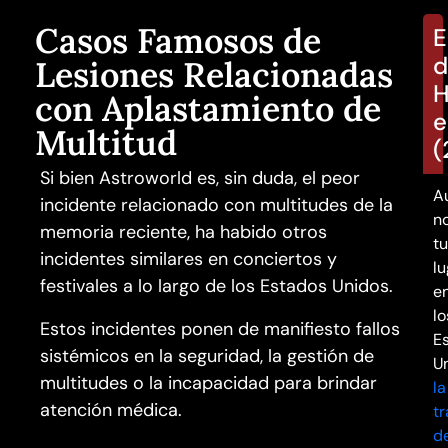
Casos Famosos de
E
d
Lesiones Relacionadas
H
con Aplastamiento de
e
Multitud
(
Si bien Astroworld es, sin duda, el peor
A
incidente relacionado con multitudes de la
n
memoria reciente, ha habido otros
t
incidentes similares en conciertos y
lu
festivales a lo largo de los Estados Unidos.
e
lo
Estos incidentes ponen de manifiesto fallos
E
sistémicos en la seguridad, la gestión de
U
multitudes o la incapacidad para brindar
la
atención médica.
t
d